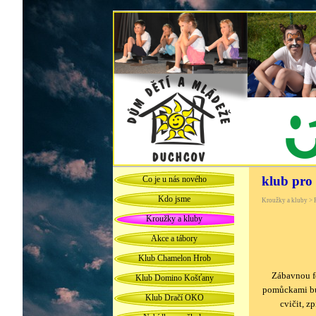
klub pro
Co je u nás nového
Kdo jsme
Kroužky a kluby > 
Kroužky a kluby
Akce a tábory
Klub Chamelon Hrob
Zábavnou fo
Klub Domino Košťany
pomůckami bu
Klub Dračí OKO
cvičit, z