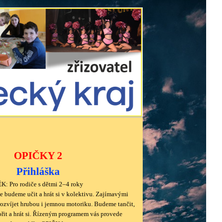
OPIČKY 2
Přihláška
K: Pro rodiče s dětmi 2–4 roky
 budeme učit a hrát si v kolektivu. Zajímavými
zvíjet hrubou i jemnou motoriku. Budeme tančit,
vořit a hrát si. Řízeným programem vás provede