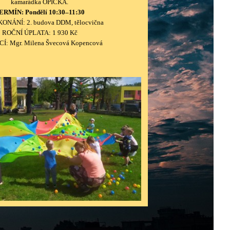
kamarádka OPIČKA.
ERMÍN: Pondělí 10:30–11:30
ONÁNÍ: 2. budova DDM, tělocvična
ROČNÍ ÚPLATA: 1 930 Kč
Í: Mgr. Milena
Švecová
Kopencová