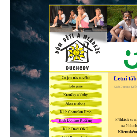
Letní tá
Co je u nás nového
Kdo jsme
Klub Domino Košť
Kroužky a kluby
Akce a tábory
Klub Chamelon Hrob
Přihlásit se 
Klub Domino Košťany
na číslec
Klub Dračí OKO
Klientském 