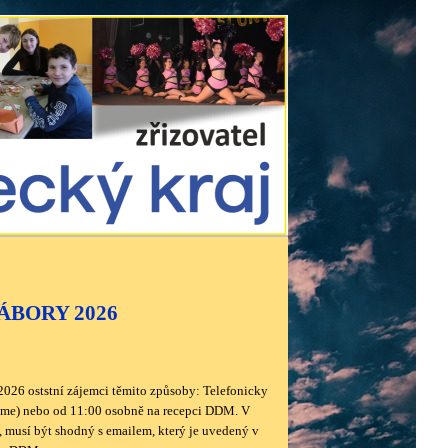
ÁBORY 2026
1. 2026 oststní zájemci těmito způsoby: Telefonicky
eme)
nebo od 11:00 osobně na recepci DDM.
V
it, musí být shodný s emailem, který je uvedený v