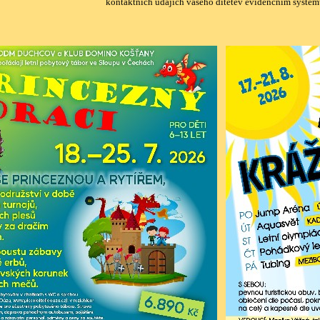
kontaktních údajích vašeho dítětev evidenčním syst