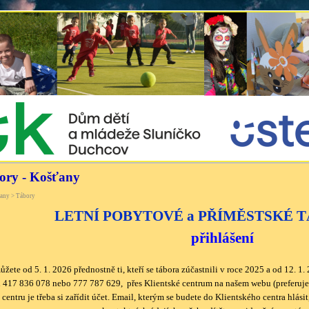
bory - Košťany
any > Tábory
LETNÍ POBYTOVÉ a PŘÍMĚSTSKÉ T
přihlášení
můžete od 5. 1. 2026 přednostně ti, kteří se tábora zúčastnili v roce 2025 a od 12. 
h 417 836 078 nebo 777 787 629, přes Klientské centrum na
našem webu (preferuj
centru je třeba si zařídit účet. Email, kterým se budete do Klientského centra hlás