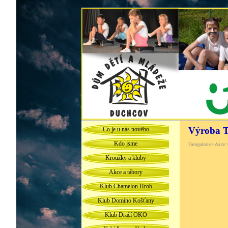
Výroba T
Co je u nás nového
Kdo jsme
Fotogalerie > Akce 
Kroužky a kluby
Akce a tábory
Klub Chamelon Hrob
Klub Domino Košťany
Klub Dračí OKO