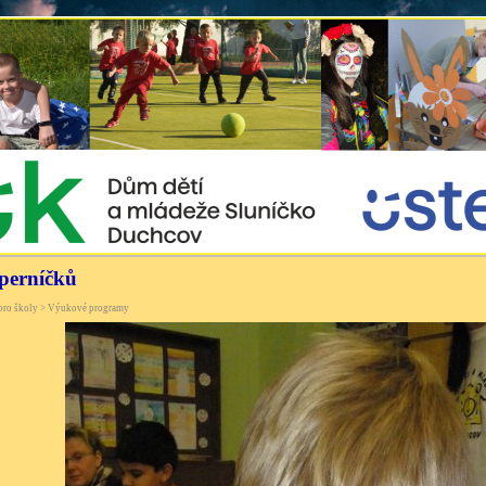
perníčků
 pro školy > Výukové programy