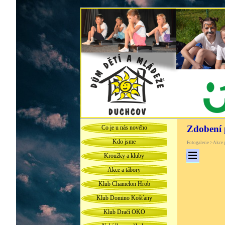
Zdobení 
Co je u nás nového
Kdo jsme
Fotogalerie > Akce
Kroužky a kluby
Akce a tábory
Klub Chamelon Hrob
Klub Domino Košťany
Klub Dračí OKO