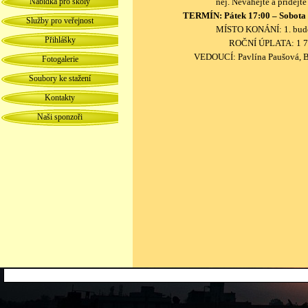
Nabídka pro školy
něj. Neváhejte a přidejte
TERMÍN: Pátek 17:00 – Sobota 8
Služby pro veřejnost
MÍSTO KONÁNÍ: 1. bu
Přihlášky
ROČNÍ ÚPLATA: 1 7
VEDOUCÍ: Pavlína Paušová, B
Fotogalerie
Soubory ke stažení
Kontakty
Naši sponzoři