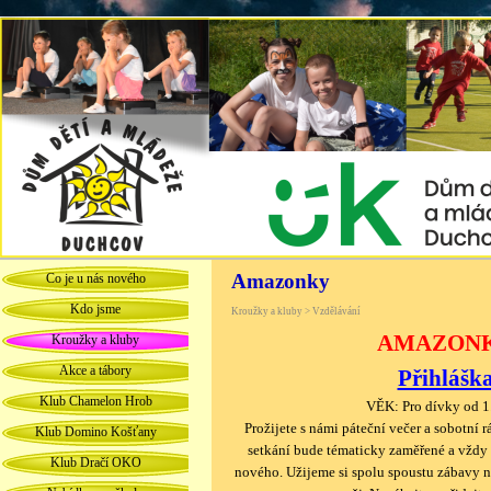
Amazonky
Co je u nás nového
Kdo jsme
Kroužky a kluby > Vzdělávání
AMAZON
Kroužky a kluby
Akce a tábory
Přihlášk
Klub Chamelon Hrob
VĚK: Pro dívky od 1.
Prožijete s námi páteční večer a sobotní 
Klub Domino Košťany
setkání bude tématicky zaměřené a vždy 
Klub Dračí OKO
nového. Užijeme si spolu spoustu zábavy 