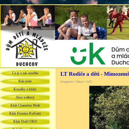
LT Rodiče a děti - Mimozem
Co je u nás nového
Kdo jsme
Fotogalerie > Tábory > 2025
Kroužky a kluby
Akce a tábory
Klub Chamelon Hrob
Klub Domino Košťany
Klub Dračí OKO