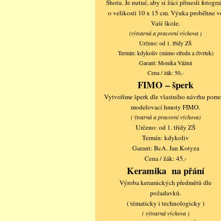
Shotu. Je nutné, aby si žáci přinesli fotograf
o velikosti 10 x 15 cm. Výuka proběhne v
Vaší škole.
(výtvarná a pracovní výchova )
Určeno: od 1. třídy ZŠ
Termín: kdykoliv (mimo středu a čtvrtek)
Garant: Monika Vážná
Cena / žák: 50,-
FIMO – šperk
Vytvoříme šperk dle vlastního návrhu pom
modelovací hmoty FIMO.
( ýtvarná a pracovní výchova)
Určeno: od 1. třídy ZŠ
Termín: kdykoliv
Garant: BcA. Jan Kotyza
Cena / žák: 45,-
Keramika na přání
Výroba keramických předmětů dle
požadavků.
( tématicky i technologicky )
( výtvarná výchova )