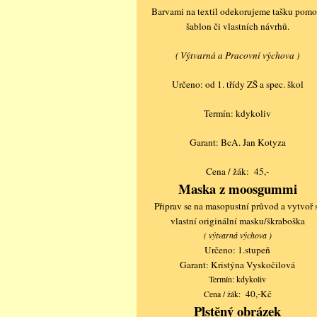
Barvami na textil odekorujeme tašku pomo
šablon či vlastních návrhů.
( Výtvarná a Pracovní výchova )
Určeno: od 1. třídy ZŠ a spec. škol
Termín: kdykoliv
Garant: BcA. Jan Kotyza
Cena / žák: 45,-
Maska z moosgummi
Připrav se na masopustní průvod a vytvoř 
vlastní originální masku/škraboška
( výtvarná výchova )
Určeno: 1.stupeň
Garant: Kristýna Vyskočilová
Termín: kdykoliv
40,-Kč
Cena / žák:
Plstěný obrázek