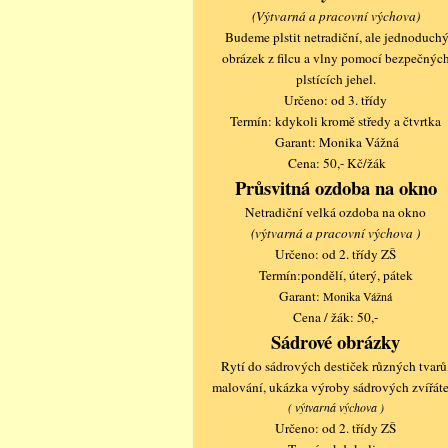
(Výtvarná a pracovní výchova)
Budeme plstit netradiční, ale jednoduch
obrázek z filcu a vlny pomocí bezpečnýc
plstících jehel.
Určeno: od 3. třídy
Termín: kdykoli kromě středy a čtvrtka
Garant: Monika Vážná
Cena: 50,- Kč/žák
Průsvitná ozdoba na okno
Netradiční velká ozdoba na okno
(výtvarná a pracovní výchova )
Určeno: od 2. třídy ZŠ
Termín:pondělí, úterý, pátek
Garant:
Monika Vážná
Cena / žák: 50,-
Sádrové obrázky
Rytí do sádrových destiček různých tvarů
malování, ukázka výroby sádrových zvířáte
( výtvarná výchova )
Určeno: od 2. třídy ZŠ