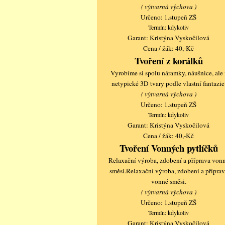
( výtvarná výchova )
Určeno: 1.stupeň ZŠ
Termín: kdykoliv
Garant: Kristýna Vyskočilová
Cena / žák: 40,-Kč
Tvoření z korálků
Vyrobíme si spolu náramky, náušnice, ale 
netypické 3D tvary podle vlastní fantazie
( výtvarná výchova )
Určeno: 1.stupeň ZŠ
Termín: kdykoliv
Garant: Kristýna Vyskočilová
Cena / žák: 40,-Kč
Tvoření Vonných pytlíčků
Relaxační výroba, zdobení a příprava von
směsi.Relaxační výroba, zdobení a příprav
vonné směsi.
( výtvarná výchova )
Určeno: 1.stupeň ZŠ
Termín: kdykoliv
Garant: Kristýna Vyskočilová