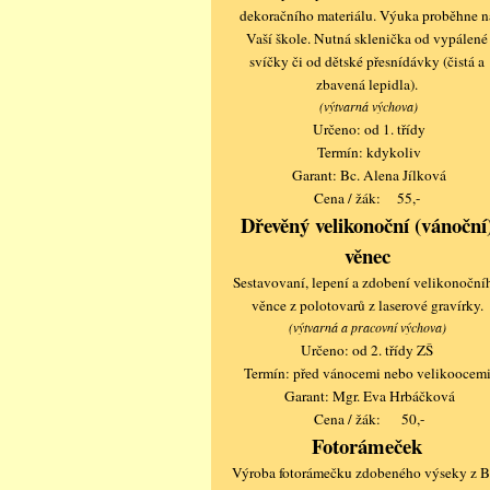
dekoračního materiálu. Výuka proběhne n
Vaší škole. Nutná sklenička od vypálené
svíčky či od dětské přesnídávky (čistá a
zbavená lepidla).
(výtvarná výchova)
Určeno: od 1. třídy
Termín: kdykoliv
Garant: Bc. Alena Jílková
Cena / žák: 55,-
Dřevěný velikonoční (vánoční
věnec
Sestavovaní, lepení a zdobení velikonoční
věnce z polotovarů z laserové gravírky.
(výtvarná a pracovní výchova)
Určeno: od 2. třídy ZŠ
Termín: před vánocemi nebo velikoocem
Garant: Mgr. Eva Hrbáčková
Cena / žák: 50,-
Fotorámeček
Výroba fotorámečku zdobeného výseky z B