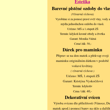
Estetika
Barevné plstěné ozdoby do vla
(Výtvarná výchova)
Vyrobíme si za pomoci pravé ovčí vlny, vody a
mýdla jednoduchou ozdobu do vlasů.
Určeno: MŠ a 1.stupeň ZŠ
Termín: kdykoli kromě středy a čtvrtka
Garant: Monika Vážná
Cena/ žák: 50,-
Dárek pro maminku
Připrav se na den matek a překvap svoji
maminku originálním dárkem v podobě
voňavé květiny.
( výtvarná výchova )
Určeno: MŠ, 1.stupeň ZŠ
Garant: Kristýna Vyskočilová
Termín: kdykoliv
40,-
Cena / žák:
Dekorativní svícen
Výroba svícnu dle příležitosti (Vánoce, D
matek apod.) pomocí barev na sklo a další