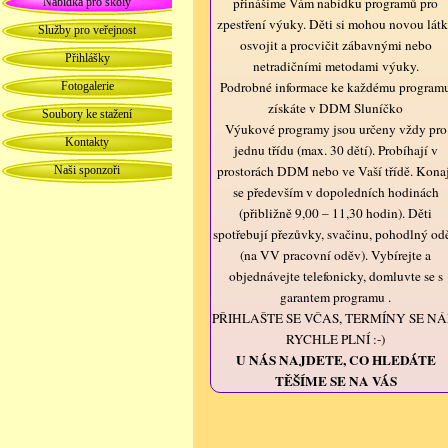
přinášíme Vám nabídku programů pro
Nabídka pro školy
zpestření výuky. Děti si mohou novou lát
Služby pro veřejnost
osvojit a procvičit zábavnými nebo
Přihlášky
netradičními metodami výuky.
Podrobné informace ke každému program
Fotogalerie
získáte v DDM Sluníčko
Soubory ke stažení
Výukové programy jsou určeny vždy pro
Kontakty
jednu třídu (max. 30 dětí). Probíhají v
prostorách DDM nebo ve Vaší třídě. Kona
Naši sponzoři
se především v dopoledních hodinách
(přibližně 9,00 – 11,30 hodin). Děti
spotřebují přezůvky, svačinu, pohodlný od
(na VV pracovní oděv). Vybírejte a
objednávejte telefonicky, domluvte se s
garantem programu .
PŘIHLAŠTE SE VČAS, TERMÍNY SE N
RYCHLE PLNÍ :-)
U NÁS NAJDETE, CO HLEDÁTE
TĚ
ŠÍME SE NA VÁS