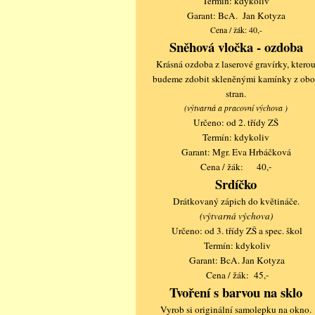
Termín: kdykoliv
Garant: BcA. Jan Kotyza
Cena / žák: 40,-
Sněhová vločka - ozdoba
Krásná ozdoba z laserové gravírky, ktero
budeme zdobit skleněnými kamínky z ob
stran.
(výtvarná a pracovní výchova )
Určeno: od 2. třídy ZŠ
Termín: kdykoliv
Garant: Mgr. Eva Hrbáčková
Cena / žák: 40,-
Srdíčko
Drátkovaný zápich do květináče.
(výtvarná výchova)
Určeno: od 3. třídy ZŠ a spec. škol
Termín: kdykoliv
Garant: BcA. Jan Kotyza
Cena / žák: 45,-
Tvoření s barvou na sklo
Vyrob si originální samolepku na okno.