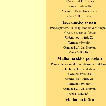
Určeno: od 1. třídy ZŠ
Termín: kdykoliv
Garant: BcA. Jan Kotyza
Cena / žák: 50,-
Keramický svícen
Práce s plátem, válečky, modelování a lepe
( výtvarná a pracovní výchova )
Určeno: od 1. třídy ZŠ
Termín: kdykoliv
Garant: BcA. Jan Kotyza
Cena / žák: 50,-
Malba na sklo, porcelán
Pomocí barev na sklo si odekorujete skleni
nebo hrníček - vše dodáme.
( výtvarná výchova )
Určeno: od 4. třídy ZŠ
Termín: kdykoliv
Garant: BcA. Jan Kotyza
Cena / žák: 45,-
Malba na tašku