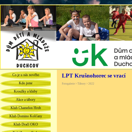
LPT Krušnohorec se vrací
Co je u nás nového
Kdo jsme
Fotogalerie > Tábory > 2022
Kroužky a kluby
Akce a tábory
Klub Chamelon Hrob
Klub Domino Košťany
Klub Dračí OKO