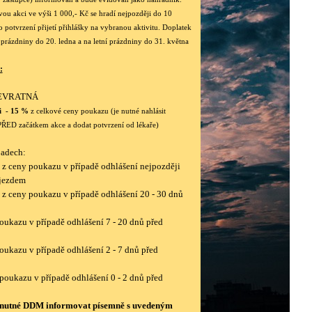
ou akci ve výši 1 000,- Kč se hradí nejpozději do 10
 potvrzení přijetí přihlášky na vybranou aktivitu. Doplatek
í prázdniny do 20. ledna a na letní prázdniny do 31. května
:
NEVRATNÁ
i - 15 %
z celkové ceny poukazu (je nutné nahlásit
PŘED začátkem akce a dodat potvrzení od lékaře)
padech:
 z ceny poukazu v případě odhlášení nejpozději
djezdem
 z ceny poukazu v případě odhlášení 20 - 30 dnů
oukazu v případě odhlášení 7 - 20 dnů před
oukazu v případě odhlášení 2 - 7 dnů před
poukazu v případě odhlášení 0 - 2 dnů před
e nutné DDM informovat písemně s uvedeným