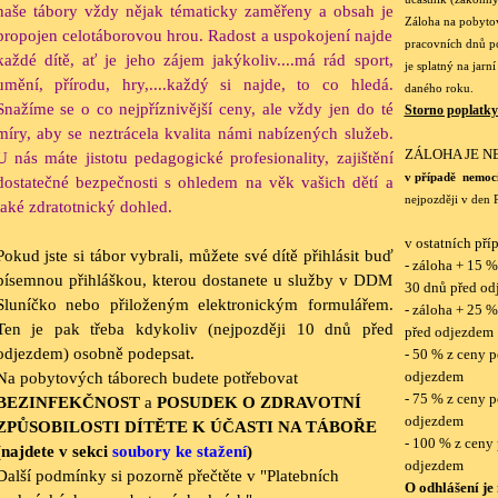
naše tábory vždy nějak tématicky zaměřeny a obsah je
Záloha na pobytov
propojen celotáborovou hrou. Radost a uspokojení najde
pracovních dnů po
každé dítě, ať je jeho zájem jakýkoliv....má rád sport,
je splatný na jarn
umění, přírodu, hry,....každý si najde, to co hledá.
daného roku.
Snažíme se o co nejpříznivější ceny, ale vždy jen do té
Storno poplatky
míry, aby se neztrácela kvalita námi nabízených služeb.
ZÁLOHA JE 
U nás máte jistotu pedagogické profesionality, zajištění
v případě nemoc
dostatečné bezpečnosti s ohledem na věk vašich dětí a
nejpozději v den 
také zdratotnický dohled.
v ostatních pří
Pokud jste si tábor vybrali, můžete své dítě přihlásit buď
- záloha + 15 %
písemnou přihláškou, kterou dostanete u služby v DDM
30 dnů před o
Sluníčko nebo přiloženým elektronickým formulářem.
- záloha + 25 %
Ten je pak třeba kdykoliv (nejpozději 10 dnů před
před odjezdem
odjezdem) osobně podepsat.
- 50 % z ceny p
odjezdem
Na pobytových táborech budete potřebovat
- 75 % z ceny p
BEZINFEKČNOST
a
POSUDEK O ZDRAVOTNÍ
odjezdem
ZPŮSOBILOSTI DÍTĚTE K ÚČASTI NA TÁBOŘE
- 100 % z ceny 
(najdete v sekci
soubory ke stažení
)
odjezdem
Další podmínky si pozorně přečtěte v "Platebních
O odhlášení j