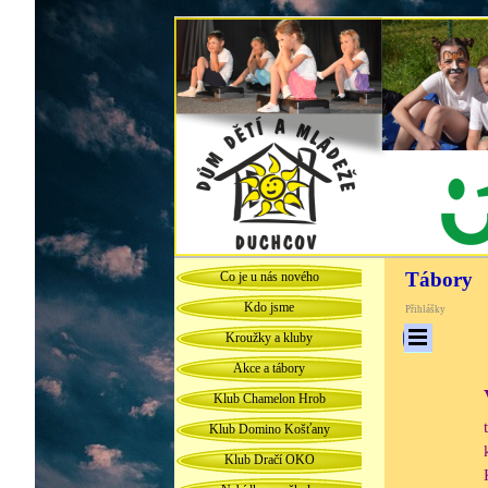
Tábory
Co je u nás nového
Kdo jsme
Přihlášky
Kroužky a kluby
Akce a tábory
Klub Chamelon Hrob
Klub Domino Košťany
Klub Dračí OKO