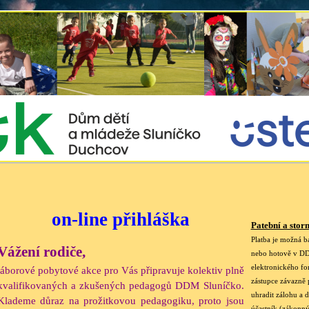
on-line přihláška
Patební a stor
Platba je možná 
Vážení rodiče,
nebo hotově v DDM
elektronického f
táborové pobytové akce pro Vás připravuje kolektiv plně
zástupce závazně 
kvalifikovaných a zkušených pedagogů DDM Sluníčko.
uhradit zálohu
a d
Klademe důraz na prožitkovou pedagogiku, proto jsou
účastník (zákonný