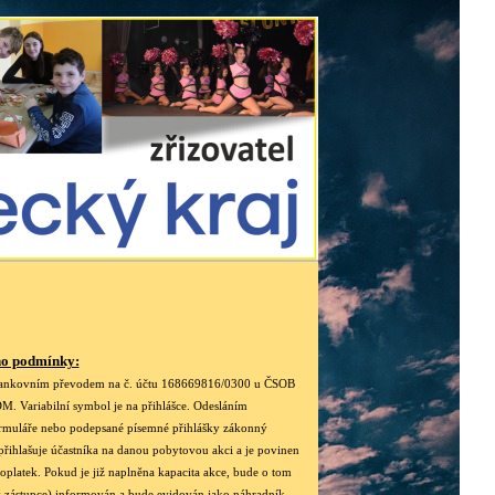
no podmínky:
bankovním převodem na č. účtu 168669816/0300 u ČSOB
. Variabilní symbol je na přihlášce. Odesláním
ormuláře nebo podepsané písemné přihlášky zákonný
přihlašuje účastníka na danou pobytovou akci a je povinen
oplatek. Pokud je již naplněna kapacita akce, bude o tom
 zástupce) informován a bude evidován jako náhradník.